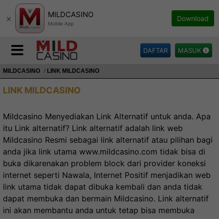
MILDCASINO
×
Download
Mobile App
DAFTAR
MASUK
MILDCASINO
LINK MILDCASINO
LINK MILDCASINO
Mildcasino Menyediakan Link Alternatif untuk anda. Apa
itu Link alternatif? Link alternatif adalah link web
Mildcasino Resmi sebagai link alternatif atau pilihan bagi
anda jika link utama www.mildcasino.com tidak bisa di
buka dikarenakan problem block dari provider koneksi
internet seperti Nawala, Internet Positif menjadikan web
link utama tidak dapat dibuka kembali dan anda tidak
dapat membuka dan bermain Mildcasino. Link alternatif
ini akan membantu anda untuk tetap bisa membuka