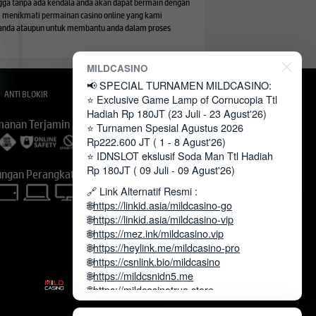
gga tanpa ada kendala anda akan dapat bermain dengan
enikmati permainan casino online yang kami
n anda ataupun untuk membantu anda dalam proses
MILDCASINO
📢 SPECIAL TURNAMEN MILDCASINO:
ANTI BLOKIR
⭐️ Exclusive Game Lamp of Cornucopia Ttl
Hadiah Rp 180JT (23 Juli - 23 Agust'26)
anan Terjamin :
⭐️ Turnamen Spesial Agustus 2026
Rp222.600 JT ( 1 - 8 Agust'26)
⭐️ IDNSLOT ekslusif Soda Man Ttl Hadiah
Rp 180JT ( 09 Juli - 09 Agust'26)
ngan Perangkat :
🔗 Link Alternatif Resmi :
🌐
https://linkid.asia/mildcasino-go
🌐
https://linkid.asia/mildcasino-vip
🌐
https://mez.ink/mildcasino.vip
🌐
https://heylink.me/mildcasino-pro
🌐
https://csnlink.bio/mildcasino
🌐
https://mildcsnidn5.me
🌐
https://mildcasinotrue.store
RTP MILD CASINO :