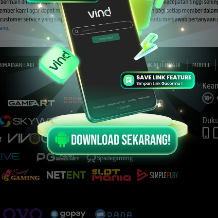
rmain dimana saja dan kapan saja. Dengan server canggih yang berkecepatan tinggi sehin
mber kami agar dapat memberikan kenyamanan dan keamanan bagi setiap member dalam m
iki customer service yang siap melayani 24 jam penuh untuk membantu menjawab pertanyaa
sino
.
RMAINAN FAIR
VIDEO TUTORIAL
CARA BERMAIN
LINK ALTERNATIF
MOBILE
Keam
Duku