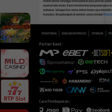
mobile phone sehingga memudahkan para pemain untuk be
nyaman dan aman. Kami memberikan pelayanan para me
sediakan. Sebagai live casino online terpercaya memil
transaksi. Bergabunglah di website casino terbaik
Mildca
PERATURAN
KEBIJAKAN PRIVASI
SPONSOR
PE
Partner Kami :
Cara Pembayaran :