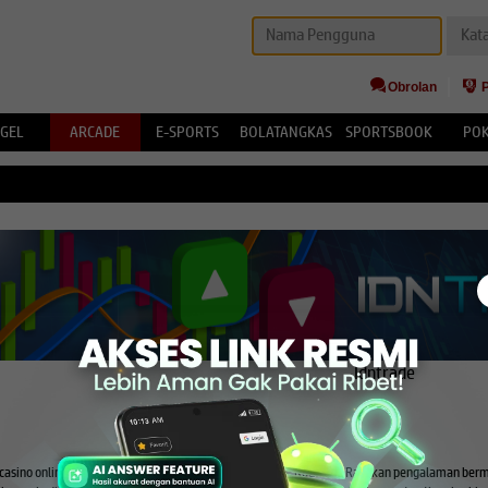
Obrolan
P
GEL
ARCADE
E-SPORTS
BOLATANGKAS
SPORTSBOOK
PO
Idntrade
sino online dan live game seperti Baccarat, Blackjack, Roulette. Rasakan pengalaman berm