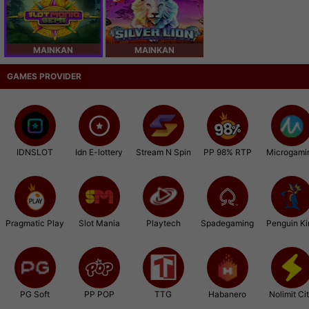
MAINKAN
MAINKAN
GAMES PROVIDER
IDNSLOT
Idn E-lottery
Stream N Spin
PP 98% RTP
Microgami
Pragmatic Play
Slot Mania
Playtech
Spadegaming
Penguin Ki
PG Soft
PP POP
TTG
Habanero
Nolimit Ci