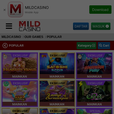
MILDCASINO
×
Download
Mobile App
DAFTAR
MASUK
MILDCASINO
OUR GAMES
POPULAR
POPULAR
Kategory
Cari
EKSKLUSIF
EKSKLUSIF
EKSKLUSIF
MAINKAN
MAINKAN
MAINKAN
EKSKLUSIF
EKSKLUSIF
EKSKLUSIF
MAINKAN
MAINKAN
MAINKAN
EKSKLUSIF
EKSKLUSIF
SPESIAL