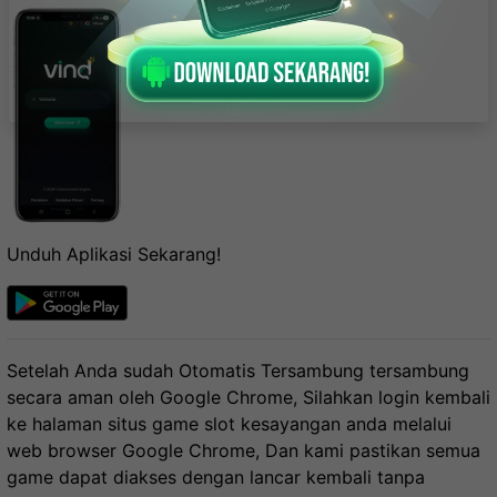
Unduh Aplikasi Sekarang!
Setelah Anda sudah Otomatis Tersambung tersambung
secara aman oleh Google Chrome, Silahkan login kembali
ke halaman situs game slot kesayangan anda melalui
web browser Google Chrome, Dan kami pastikan semua
game dapat diakses dengan lancar kembali tanpa